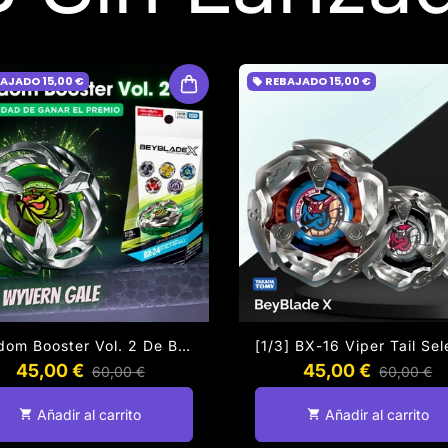
BAJADO
15,00 €
REBAJADO
15,00 €
local_offer
Random Booster Vol. 2 De BeyBlade X [Aleatorio 1/6) (Posibilidad De Conseguir A Wyvern Gale) [BeyBlade Takara Tomy] (Pre-Venta Diciembre)
45,00 €
45,00 €
60,00 €
60,00 €
Añadir al carrito
Añadir al carrito
shopping_cart
shopping_cart