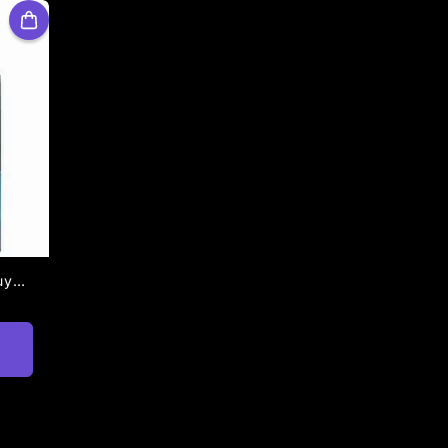
Random Layer Vol.2 (Incluye 1 BeyBlade(Solo Parte Superior) Totalmente Aleatorio De Los De La Portada) [BeyBlade Original]