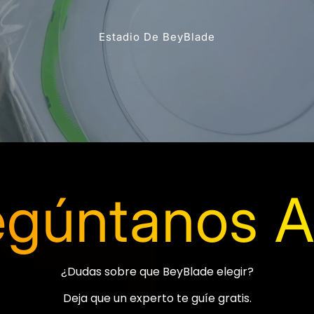
Estadio De BeyBlade
egúntanos A
¿Dudas sobre que BeyBlade elegir?
Deja que un experto te guíe gratis.