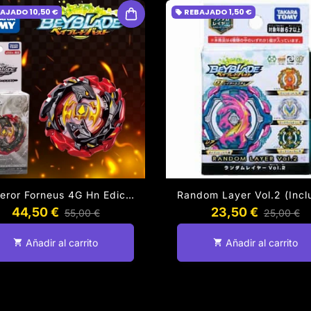
BAJADO
10,50 €
REBAJADO
1,50 €
local_offer
Emperor Forneus 4G Hn Edición Limitada [BeyBlade Original]
44,50 €
23,50 €
55,00 €
25,00 €
Añadir al carrito
Añadir al carrito
shopping_cart
shopping_cart