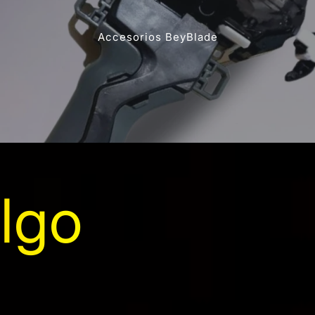
Accesorios BeyBlade
lgo