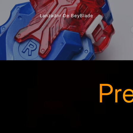
Lanzador De BeyBlade
Pr